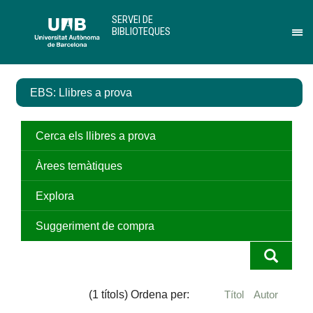
Salta
U
SERVEI DE
al
A
BIBLIOTEQUES
contingut
B
Pr
principal
per
des
el
EBS: Llibres a prova
me
de
Ser
de
Cerca els llibres a prova
Bib
Àrees temàtiques
Explora
Suggeriment de compra
(1 títols) Ordena per:
Títol
Autor