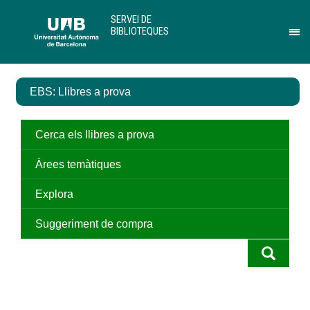
Salta
U
SERVEI DE
al
A
BIBLIOTEQUES
contingut
B
Pr
principal
per
des
el
EBS: Llibres a prova
me
de
Ser
de
Cerca els llibres a prova
Bib
Àrees temàtiques
Explora
Suggeriment de compra