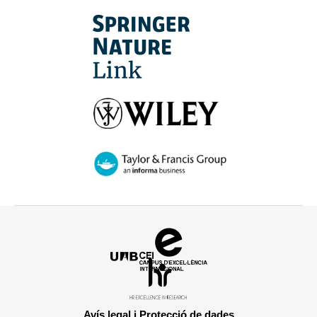
Campus
d'Excel·lència
HR
Internacional
Excellence
in
Avís legal i Protecció de dades