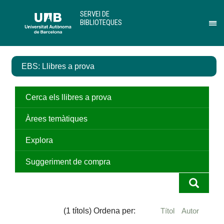
Salta
U
SERVEI DE
al
A
BIBLIOTEQUES
contingut
B
Pr
principal
per
des
el
EBS: Llibres a prova
me
de
Ser
de
Cerca els llibres a prova
Bib
Àrees temàtiques
Explora
Suggeriment de compra
(1 títols) Ordena per:
Títol
Autor