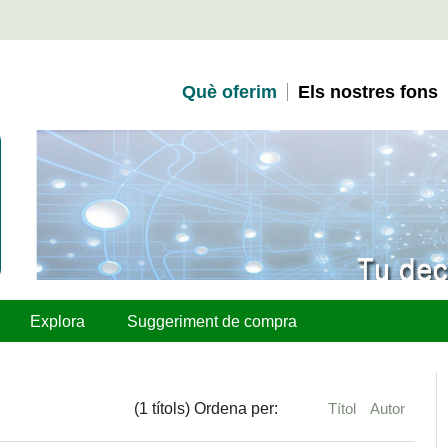
Què oferim
Els nostres fons
Explora
Suggeriment de compra
(1 títols) Ordena per:
Títol
Autor