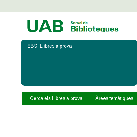
Salta
al
contingut
principal
EBS: Llibres a prova
Cerca els llibres a prova
Àrees temàtiques