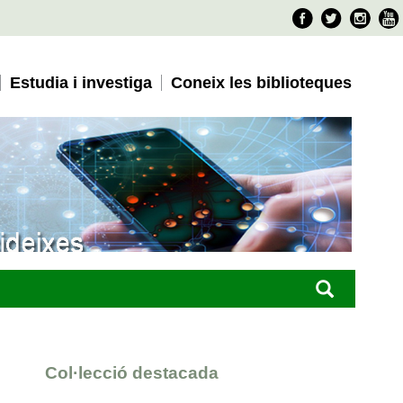
Faceboo
Twitter
Ins
Estudia i investiga
Coneix les biblioteques
Col·lecció destacada