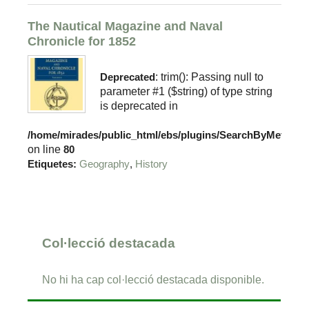
The Nautical Magazine and Naval
Chronicle for 1852
Deprecated
: trim(): Passing null to
parameter #1 ($string) of type string
is deprecated in
/home/mirades/public_html/ebs/plugins/SearchByMetadat
on line
80
,
Etiquetes:
Geography
History
Col·lecció destacada
No hi ha cap col·lecció destacada disponible.