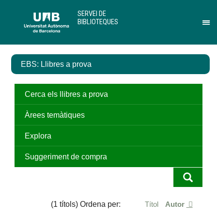
Salta
U
SERVEI DE
al
A
BIBLIOTEQUES
contingut
B
Pr
principal
per
des
el
EBS: Llibres a prova
me
de
Ser
de
Cerca els llibres a prova
Bib
Àrees temàtiques
Explora
Suggeriment de compra
(1 títols) Ordena per:
Títol
Autor