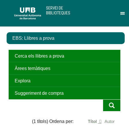
Salta
U
SERVEI DE
al
A
BIBLIOTEQUES
contingut
B
Pr
principal
per
des
el
EBS: Llibres a prova
me
de
Ser
de
Cerca els llibres a prova
Bib
Àrees temàtiques
Explora
Suggeriment de compra
(1 títols) Ordena per:
Títol
Autor