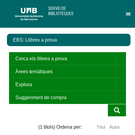
Salta
U
SERVEI DE
al
A
BIBLIOTEQUES
contingut
B
Pr
principal
per
des
el
EBS: Llibres a prova
me
de
Ser
de
Cerca els llibres a prova
Bib
Àrees temàtiques
Explora
Suggeriment de compra
(1 títols) Ordena per:
Títol
Autor