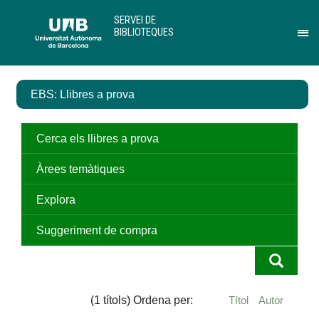
Salta
U
SERVEI DE
al
A
BIBLIOTEQUES
contingut
B
Pr
principal
per
des
el
EBS: Llibres a prova
me
de
Ser
de
Cerca els llibres a prova
Bib
Àrees temàtiques
Explora
Suggeriment de compra
(1 títols) Ordena per:
Títol
Autor