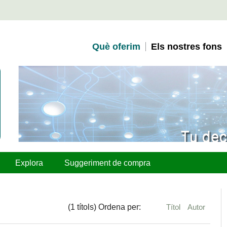
Què oferim
Els nostres fons
Explora
Suggeriment de compra
(1 títols) Ordena per:
Títol
Autor