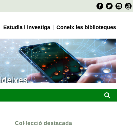
Faceboo
Twitter
Ins
Estudia i investiga
Coneix les biblioteques
Col·lecció destacada