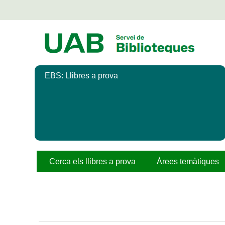
Salta
al
contingut
principal
EBS: Llibres a prova
Cerca els llibres a prova
Àrees temàtiques