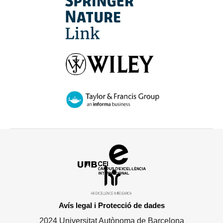
Campus
d'Excel·lència
HR
Internacional
Excellence
in
Avís legal i Protecció de dades
Research
2024 Universitat Autònoma de Barcelona
-