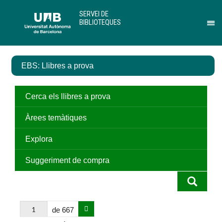
Salta
U
SERVEI DE
al
A
BIBLIOTEQUES
contingut
B
Pr
principal
per
des
el
EBS: Llibres a prova
me
de
Ser
de
Cerca els llibres a prova
Bib
Àrees temàtiques
Explora
Suggeriment de compra
de 667