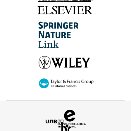
Campus
d'Excel·lència
HR
Internacional