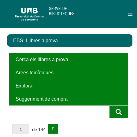
Salta
U
SERVEI DE
al
A
BIBLIOTEQUES
contingut
B
Pr
principal
per
des
el
EBS: Llibres a prova
me
de
Ser
de
Cerca els llibres a prova
Bib
Àrees temàtiques
Explora
Suggeriment de compra
de 144