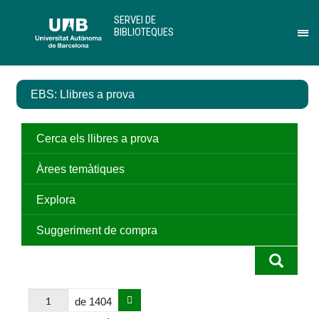
Salta
U
SERVEI DE
al
A
BIBLIOTEQUES
contingut
B
Pr
principal
per
des
el
EBS: Llibres a prova
me
de
Ser
de
Cerca els llibres a prova
Bib
Àrees temàtiques
Explora
Suggeriment de compra
de 1404