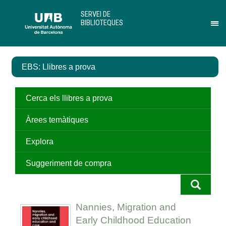
Salta
U
SERVEI DE
al
A
BIBLIOTEQUES
contingut
B
Pr
principal
per
des
el
EBS: Llibres a prova
me
de
Ser
de
Cerca els llibres a prova
Bib
Àrees temàtiques
Explora
Suggeriment de compra
Nannies, Migration and
Early Childhood Education