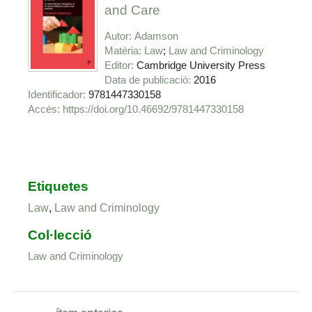
and Care
Autor
Adamson
Matèria
Law
Law and Criminology
Editor
Cambridge University Press
Data de publicació
2016
Identificador
9781447330158
https://doi.org/10.46692/9781447330158
Etiquetes
Law
,
Law and Criminology
Col·lecció
Law and Criminology