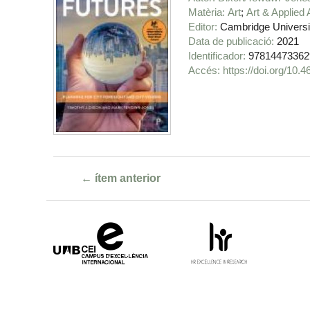
Matèria
Art
Art & Applied 
Editor
Cambridge Universi
Data de publicació
2021
Identificador
97814473362
https://doi.org/10
← ítem anterior
Campus
HR
d'Excel·lència
Excellence
Internacional
in
Research
-