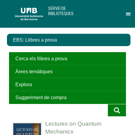
Salta
U
SERVEI DE
al
A
BIBLIOTEQUES
contingut
B
Pr
principal
per
des
el
EBS: Llibres a prova
me
de
Ser
de
Cerca els llibres a prova
Bib
Àrees temàtiques
Explora
Suggeriment de compra
Lectures on Quantum
Mechanics