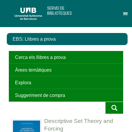
Salta
U
SERVEI DE
al
A
BIBLIOTEQUES
contingut
B
Pr
principal
per
des
el
EBS: Llibres a prova
me
de
Ser
de
Cerca els llibres a prova
Bib
Àrees temàtiques
Explora
Suggeriment de compra
Descriptive Set Theory and
Forcing