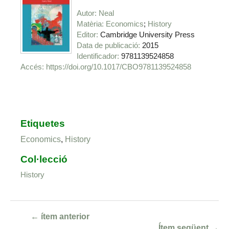
Autor
Neal
Matèria
Economics
History
Editor
Cambridge University Press
Data de publicació
2015
Identificador
9781139524858
https://doi.org/10.1017/CBO9781139524858
Etiquetes
Economics
,
History
Col·lecció
History
← ítem anterior
Ítem següent →