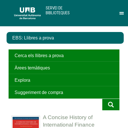
Salta
U
SERVEI DE
al
A
BIBLIOTEQUES
contingut
B
Pr
principal
per
des
el
EBS: Llibres a prova
me
de
Ser
de
Cerca els llibres a prova
Bib
Àrees temàtiques
Explora
Suggeriment de compra
A Concise History of
International Finance