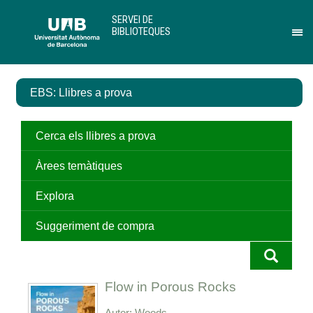
Salta
U
SERVEI DE
al
A
BIBLIOTEQUES
contingut
B
Pr
principal
per
des
el
EBS: Llibres a prova
me
de
Ser
de
Cerca els llibres a prova
Bib
Àrees temàtiques
Explora
Suggeriment de compra
Flow in Porous Rocks
Autor
Woods