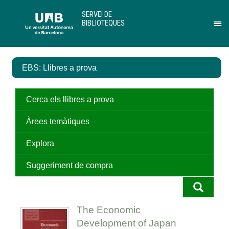
Salta
U
SERVEI DE
al
A
BIBLIOTEQUES
contingut
B
Pr
principal
per
des
el
EBS: Llibres a prova
me
de
Ser
de
Cerca els llibres a prova
Bib
Àrees temàtiques
Explora
Suggeriment de compra
The Economic
Development of Japan