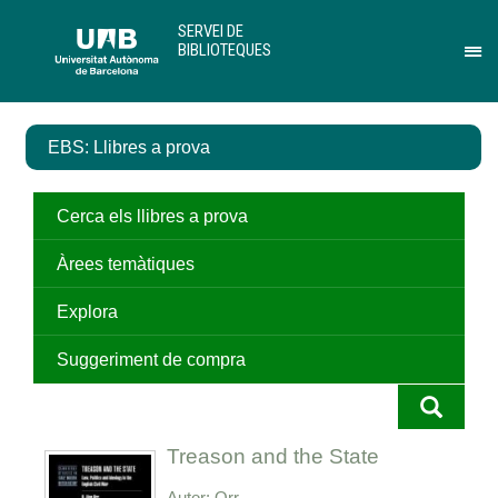
Salta
U
SERVEI DE
al
A
BIBLIOTEQUES
contingut
B
Pr
principal
per
des
el
EBS: Llibres a prova
me
de
Ser
de
Cerca els llibres a prova
Bib
Àrees temàtiques
Explora
Suggeriment de compra
Treason and the State
Autor
Orr