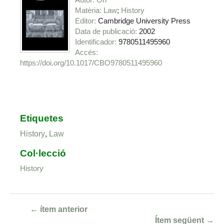
Matèria
Law
History
Editor
Cambridge University Press
Data de publicació
2002
Identificador
9780511495960
https://doi.org/10.1017/CBO9780511495960
Etiquetes
History
,
Law
Col·lecció
History
← ítem anterior
Ítem següent →