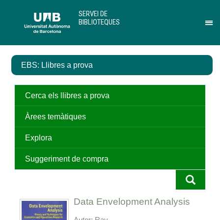
Salta
U
SERVEI DE
al
A
BIBLIOTEQUES
contingut
B
Pr
principal
per
des
el
EBS: Llibres a prova
me
de
Ser
de
Cerca els llibres a prova
Bib
Àrees temàtiques
Explora
Suggeriment de compra
Data Envelopment Analysis
Autor
Ray