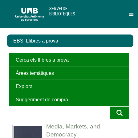
Salta
U
SERVEI DE
al
A
BIBLIOTEQUES
contingut
B
Pr
principal
per
des
el
EBS: Llibres a prova
me
de
Ser
de
Cerca els llibres a prova
Bib
Àrees temàtiques
Explora
Suggeriment de compra
Media, Markets, and
Democracy