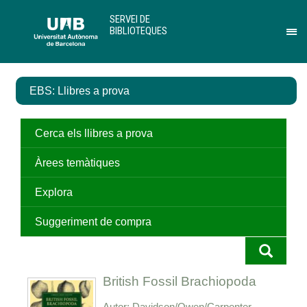
Salta
U
SERVEI DE
al
A
BIBLIOTEQUES
contingut
B
Pr
principal
per
des
el
EBS: Llibres a prova
me
de
Ser
de
Cerca els llibres a prova
Bib
Àrees temàtiques
Explora
Suggeriment de compra
British Fossil Brachiopoda
Autor
Davidson/Owen/Carpenter