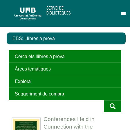
Salta
U
SERVEI DE
al
A
BIBLIOTEQUES
contingut
B
Pr
principal
per
des
el
EBS: Llibres a prova
me
de
Ser
de
Cerca els llibres a prova
Bib
Àrees temàtiques
Explora
Suggeriment de compra
Conferences Held in
Connection with the