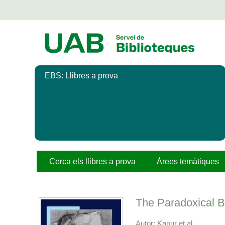
Salta
al
contingut
principal
EBS: Llibres a prova
Cerca els llibres a prova
Àrees temàtiques
The Paradoxical B
Autor
Kapur et al