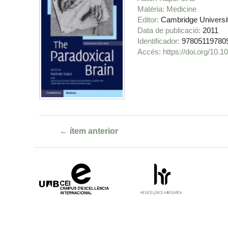
Matèria
Medicine
Editor
Cambridge Universi
Data de publicació
2011
Identificador
97805119780
https://doi.org/10
← ítem anterior
Campus
HR
d'Excel·lència
Excellence
Internacional
in
Research
-