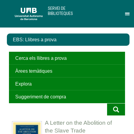
Salta
U
SERVEI DE
al
A
BIBLIOTEQUES
contingut
B
Pr
principal
per
des
el
EBS: Llibres a prova
me
de
Ser
de
Cerca els llibres a prova
Bib
Àrees temàtiques
Explora
Suggeriment de compra
A Letter on the Abolition of
the Slave Trade