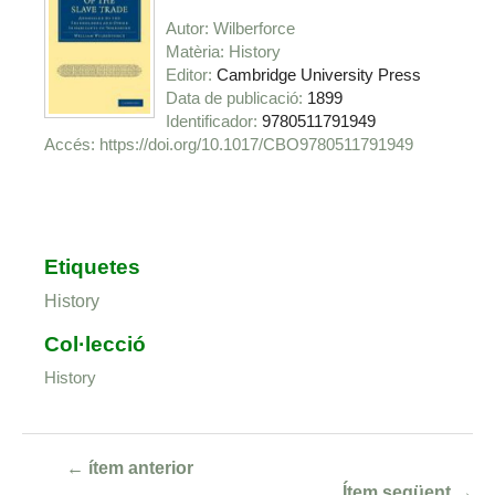
Autor
Wilberforce
Matèria
History
Editor
Cambridge University Press
Data de publicació
1899
Identificador
9780511791949
https://doi.org/10.1017/CBO9780511791949
Etiquetes
History
Col·lecció
History
← ítem anterior
Ítem següent →