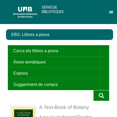
Salta
U
SERVEI DE
al
A
BIBLIOTEQUES
contingut
B
Pr
principal
per
des
el
EBS: Llibres a prova
me
de
Ser
de
Cerca els llibres a prova
Bib
Àrees temàtiques
Explora
Suggeriment de compra
A Text-Book of Botany
Autor
Sachs/Bennett/Thiselton