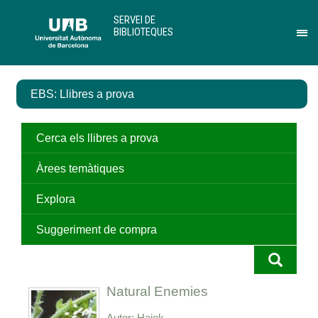
Salta
U
SERVEI DE
al
A
BIBLIOTEQUES
contingut
B
Pr
principal
per
des
el
EBS: Llibres a prova
me
de
Ser
de
Cerca els llibres a prova
Bib
Àrees temàtiques
Explora
Suggeriment de compra
Natural Enemies
Autor
Hajek