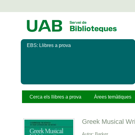
Salta
al
contingut
principal
EBS: Llibres a prova
Cerca els llibres a prova
Àrees temàtiques
Greek Musical Wri
Autor
Barker