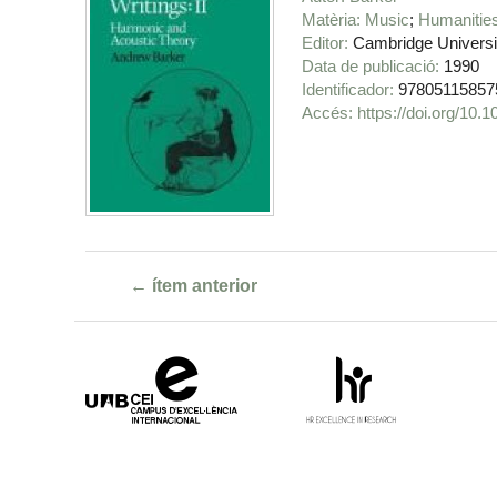
Matèria
Music
Humanitie
Editor
Cambridge Universi
Data de publicació
1990
Identificador
97805115857
https://doi.org/1
← ítem anterior
Campus
HR
d'Excel·lència
Excellence
Internacional
in
Research
-