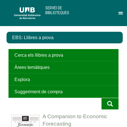
Salta
U
SERVEI DE
al
A
BIBLIOTEQUES
contingut
B
Pr
principal
per
des
el
EBS: Llibres a prova
me
de
Ser
de
Cerca els llibres a prova
Bib
Àrees temàtiques
Explora
Suggeriment de compra
A Companion to Economic
Forecasting