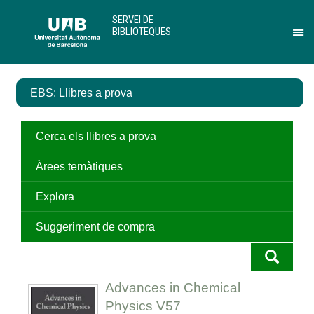
Salta
U
SERVEI DE
al
A
BIBLIOTEQUES
contingut
B
Pr
principal
per
des
el
EBS: Llibres a prova
me
de
Ser
de
Cerca els llibres a prova
Bib
Àrees temàtiques
Explora
Suggeriment de compra
Advances in Chemical
Physics V57