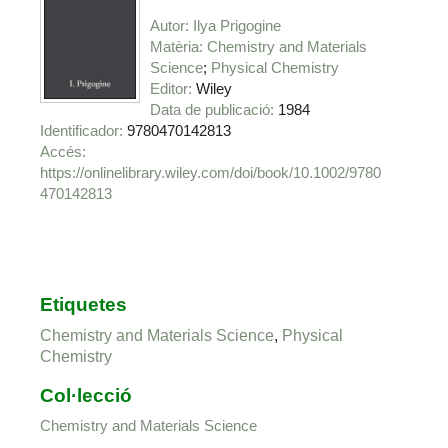
Autor
Ilya Prigogine
Matèria
Chemistry and Materials
Science
Physical Chemistry
Editor
Wiley
Data de publicació
1984
Identificador
9780470142813
https://onlinelibrary.wiley.com/doi/book/10.1002/9780
470142813
Etiquetes
Chemistry and Materials Science
,
Physical
Chemistry
Col·lecció
Chemistry and Materials Science