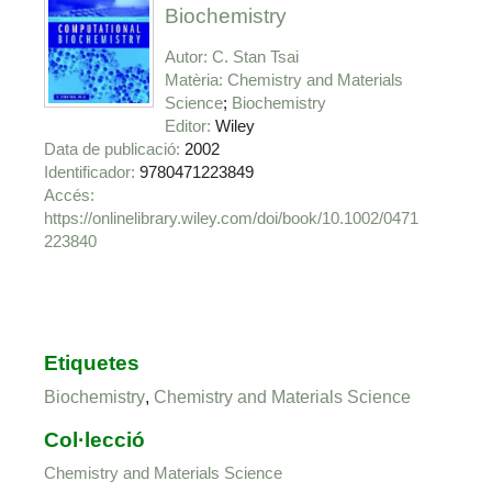
Biochemistry
Autor
C. Stan Tsai
Matèria
Chemistry and Materials
Science
Biochemistry
Editor
Wiley
Data de publicació
2002
Identificador
9780471223849
https://onlinelibrary.wiley.com/doi/book/10.1002/0471
223840
Etiquetes
Biochemistry
,
Chemistry and Materials Science
Col·lecció
Chemistry and Materials Science