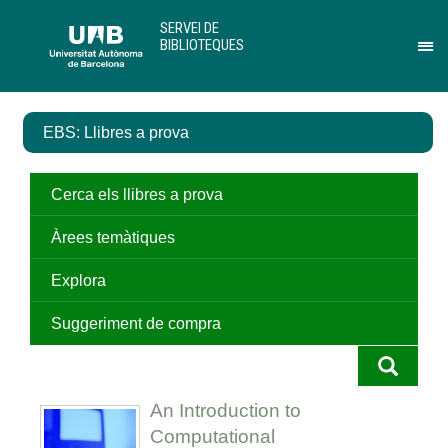
Salta
U
SERVEI DE
al
A
BIBLIOTEQUES
contingut
B
Pr
principal
per
des
el
EBS: Llibres a prova
me
de
Ser
de
Cerca els llibres a prova
Bib
Àrees temàtiques
Explora
Suggeriment de compra
An Introduction to
Computational