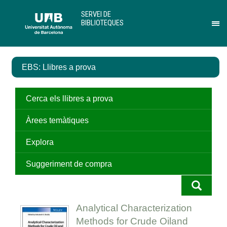
Salta
U
SERVEI DE
al
A
BIBLIOTEQUES
contingut
B
Pr
principal
per
des
el
EBS: Llibres a prova
me
de
Ser
de
Cerca els llibres a prova
Bib
Àrees temàtiques
Explora
Suggeriment de compra
Analytical Characterization
Methods for Crude Oiland