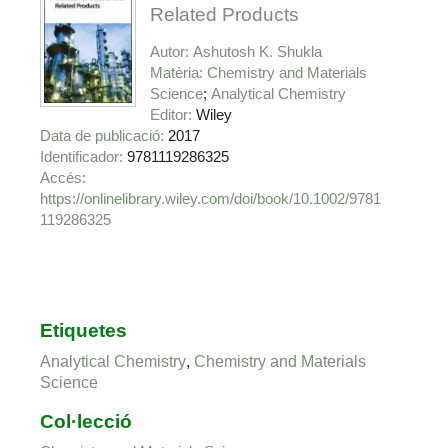
Related Products
Autor
Ashutosh K. Shukla
Matèria
Chemistry and Materials
Science
Analytical Chemistry
Editor
Wiley
Data de publicació
2017
Identificador
9781119286325
https://onlinelibrary.wiley.com/doi/book/10.1002/9781
119286325
Etiquetes
Analytical Chemistry
,
Chemistry and Materials
Science
Col·lecció