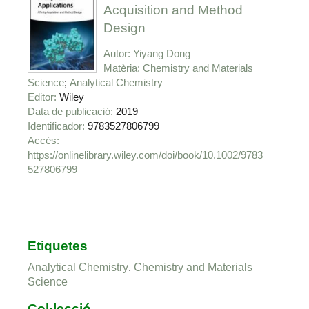
Acquisition and Method
Design
Autor
Yiyang Dong
Matèria
Chemistry and Materials
Science
Analytical Chemistry
Editor
Wiley
Data de publicació
2019
Identificador
9783527806799
https://onlinelibrary.wiley.com/doi/book/10.1002/9783
527806799
Etiquetes
Analytical Chemistry
,
Chemistry and Materials
Science
Col·lecció