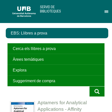
Salta
U
SERVEI DE
al
A
BIBLIOTEQUES
contingut
B
Pr
principal
per
des
el
EBS: Llibres a prova
me
de
Ser
de
Cerca els llibres a prova
Bib
Àrees temàtiques
Explora
Suggeriment de compra
Aptamers for Analytical
Applications - Affinity