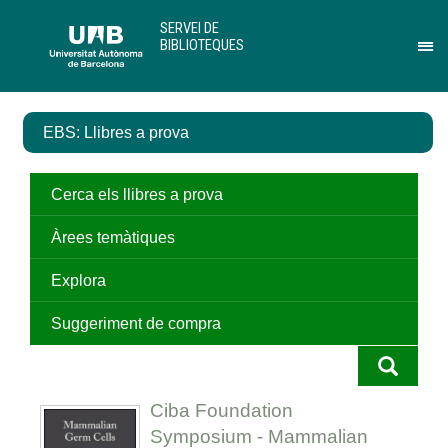
Salta
U
SERVEI DE
al
A
BIBLIOTEQUES
contingut
B
Pr
principal
per
des
el
EBS: Llibres a prova
me
de
Ser
de
Cerca els llibres a prova
Bib
Àrees temàtiques
Explora
Suggeriment de compra
Ciba Foundation
Symposium - Mammalian