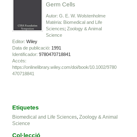
Germ Cells
Autor
G. E. W. Wolstenholme
Matèria
Biomedical and Life
Sciences
Zoology & Animal
Science
Editor
Wiley
Data de publicació
1991
Identificador
9780470718841
https://onlinelibrary.wiley.com/doi/book/10.1002/9780
470718841
Etiquetes
Biomedical and Life Sciences
,
Zoology & Animal
Science
Col·lecció