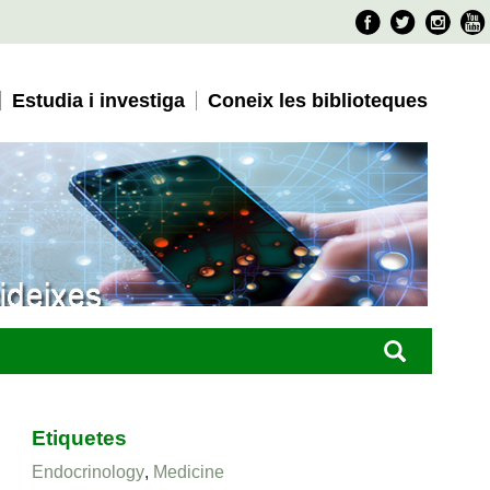
Faceboo
Twitter
Ins
Estudia i investiga
Coneix les biblioteques
Etiquetes
Endocrinology
,
Medicine