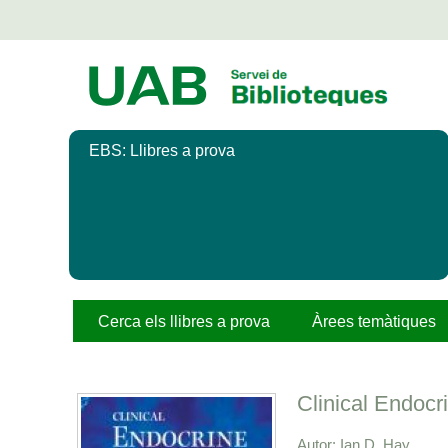
Salta
al
contingut
principal
EBS: Llibres a prova
Cerca els llibres a prova
Àrees temàtiques
Clinical Endoc
Autor
Ian D. Hay