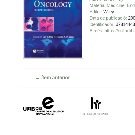
Matèria
Medicine
End
Editor
Wiley
Data de publicació
20
Identificador
97814443
https://onlinel
← ítem anterior
Campus
HR
d'Excel·lència
Excellence
Internacional
in
Research
-