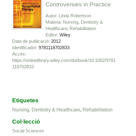
Controversies in Practice
Autor
Linda Robertson
Matèria
Nursing, Dentistry &
Healthcare
Rehabilitation
Editor
Wiley
Data de publicació
2012
Identificador
9781118702833
https://onlinelibrary.wiley.com/doi/book/10.1002/9781
118702833
Etiquetes
Nursing, Dentistry & Healthcare
,
Rehabilitation
Col·lecció
Social Sciences