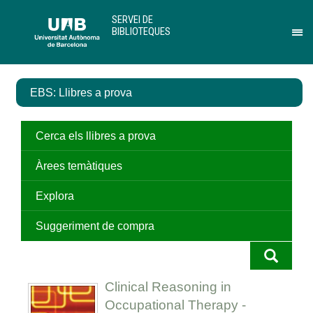
Salta
U
SERVEI DE
al
A
BIBLIOTEQUES
contingut
B
Pr
principal
per
des
el
EBS: Llibres a prova
me
de
Ser
de
Cerca els llibres a prova
Bib
Àrees temàtiques
Explora
Suggeriment de compra
Clinical Reasoning in
Occupational Therapy -