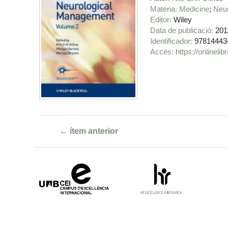
Matèria
Medicine
Neu
Editor
Wiley
Data de publicació
201
Identificador
97814443
https://onlinel
← ítem anterior
Campus
HR
d'Excel·lència
Excellence
Internacional
in
Research
-