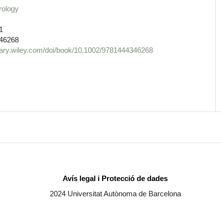
rology
1
46268
ibrary.wiley.com/doi/book/10.1002/9781444346268
Avís legal i Protecció de dades
2024 Universitat Autònoma de Barcelona