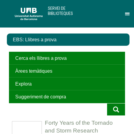
Salta
U
SERVEI DE
al
A
BIBLIOTEQUES
contingut
B
Pr
principal
per
des
el
EBS: Llibres a prova
me
de
Ser
de
Cerca els llibres a prova
Bib
Àrees temàtiques
Explora
Suggeriment de compra
Forty Years of the Tornado
and Storm Research