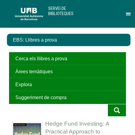
Salta
U
SERVEI DE
al
A
BIBLIOTEQUES
contingut
B
Pr
principal
per
des
el
EBS: Llibres a prova
me
de
Ser
de
Cerca els llibres a prova
Bib
Àrees temàtiques
Explora
Suggeriment de compra
Hedge Fund Investing: A
Practical Approach to