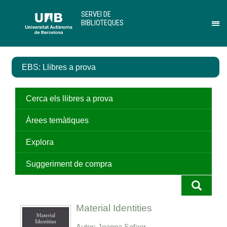
Salta
U
SERVEI DE
al
A
BIBLIOTEQUES
contingut
B
Pr
principal
per
des
el
EBS: Llibres a prova
me
de
Ser
de
Cerca els llibres a prova
Bib
Àrees temàtiques
Explora
Suggeriment de compra
Material Identities
Autor
Joanna Sofaer