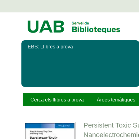
Salta
al
contingut
principal
EBS: Llibres a prova
Cerca els llibres a prova
Àrees temàtiques
Persistent Toxic S
Nanoelectrochemi