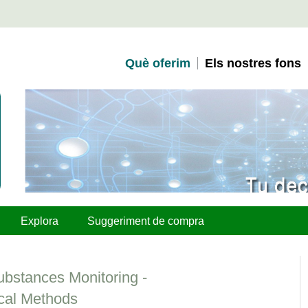
Què oferim
Els nostres fons
Explora
Suggeriment de compra
ubstances Monitoring -
cal Methods