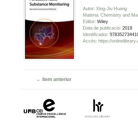
Autor
Xing-Jiu Huang
Matèria
Chemistry and Mat
Editor
Wiley
Data de publicació
2018
Identificador
97835273441
https://onlinelibra
← ítem anterior
Campus
HR
d'Excel·lència
Excellence
Internacional
in
Research
-