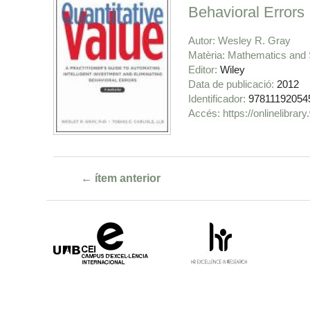
Behavioral Errors
Autor
Wesley R. Gray
Matèria
Mathematics and S
Editor
Wiley
Data de publicació
2012
Identificador
97811192054
https://onlinelibra
← ítem anterior
Campus
HR
d'Excel·lència
Excellence
Internacional
in
Research
-