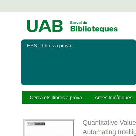
Salta
al
contingut
principal
EBS: Llibres a prova
Cerca els llibres a prova
Àrees temàtiques
Quantitative Value
Automating Intelli