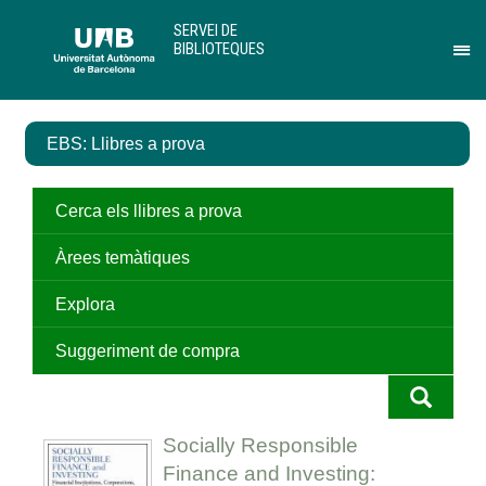
Salta
U
SERVEI DE
al
A
BIBLIOTEQUES
contingut
B
Pr
principal
per
des
el
EBS: Llibres a prova
me
de
Ser
de
Cerca els llibres a prova
Bib
Àrees temàtiques
Explora
Suggeriment de compra
Socially Responsible
Finance and Investing: