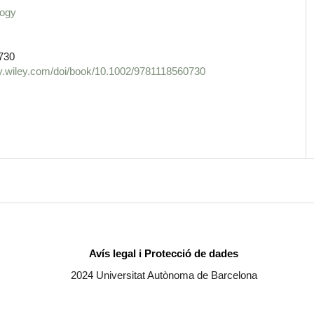
logy
730
rary.wiley.com/doi/book/10.1002/9781118560730
Avís legal i Protecció de dades
2024 Universitat Autònoma de Barcelona