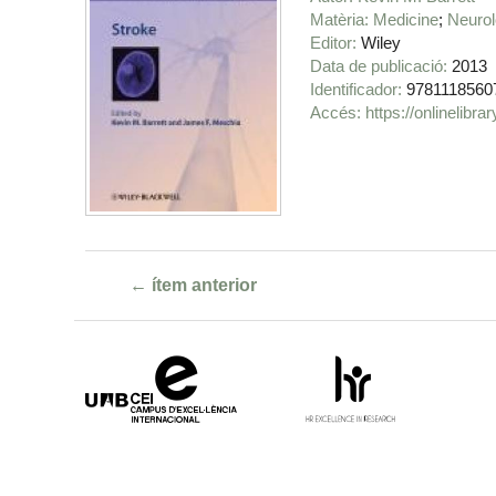
Matèria
Medicine
Neuro
Editor
Wiley
Data de publicació
2013
Identificador
9781118560
https://onlinelib
← ítem anterior
Campus
HR
d'Excel·lència
Excellence
Internacional
in
Research
-