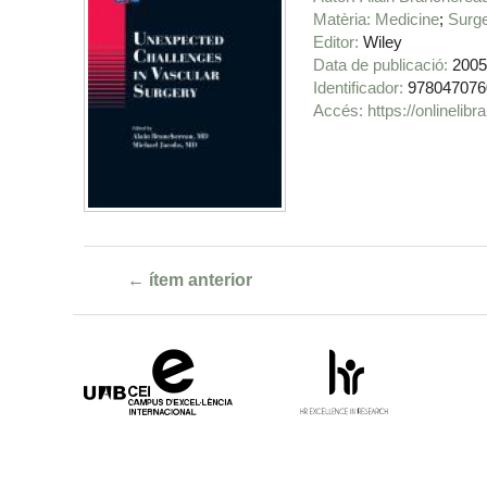
Matèria
Medicine
Surge
Editor
Wiley
Data de publicació
200
Identificador
978047076
https://onlineli
← ítem anterior
Campus
HR
d'Excel·lència
Excellence
Internacional
in
Research
-