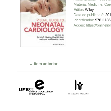
Matèria
Medicine
Car
Editor
Wiley
Data de publicació
20
Identificador
97811186
https://onlinel
← ítem anterior
Campus
HR
d'Excel·lència
Excellence
Internacional
in
Research
-