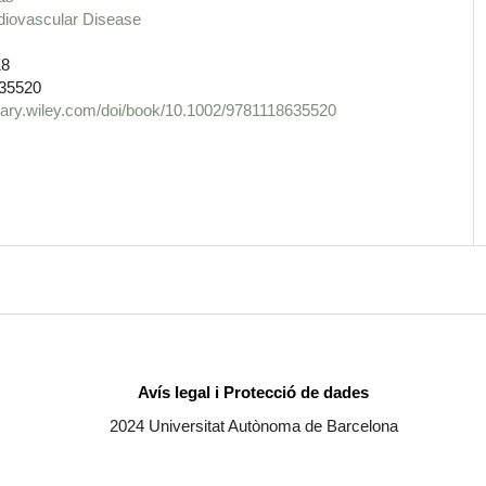
diovascular Disease
18
35520
ibrary.wiley.com/doi/book/10.1002/9781118635520
Avís legal i Protecció de dades
2024 Universitat Autònoma de Barcelona