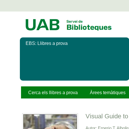
Salta
al
contingut
principal
EBS: Llibres a prova
Cerca els llibres a prova
Àrees temàtiques
Visual Guide to
Autor
Ernerio T. Alboli