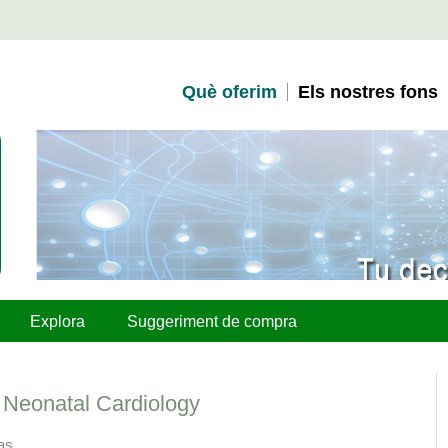
Què oferim
Els nostres fons
Explora
Suggeriment de compra
 Neonatal Cardiology
ras