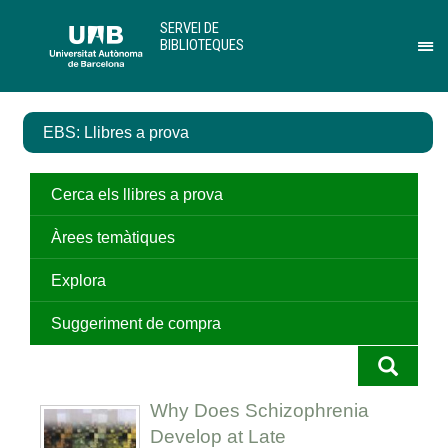
Salta
U
SERVEI DE
al
A
BIBLIOTEQUES
contingut
B
Pr
principal
per
des
el
EBS: Llibres a prova
me
de
Ser
de
Cerca els llibres a prova
Bib
Àrees temàtiques
Explora
Suggeriment de compra
Why Does Schizophrenia
Develop at Late