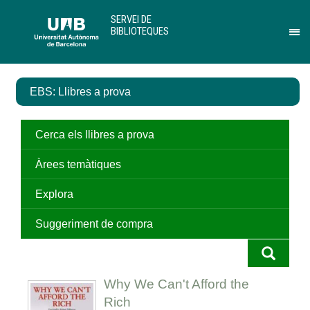
Salta
U
SERVEI DE
al
A
BIBLIOTEQUES
contingut
B
Pr
principal
per
des
el
EBS: Llibres a prova
me
de
Ser
de
Cerca els llibres a prova
Bib
Àrees temàtiques
Explora
Suggeriment de compra
Why We Can't Afford the
Rich